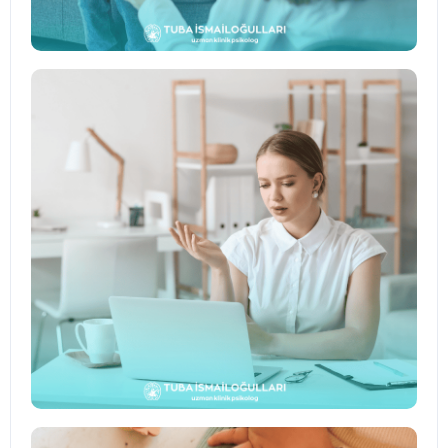
↗
Çocuk ve Ergen Danışmanlığı
Gelişim dönemlerine uygun psikolojik
destek ve aile iş birliğiyle danışmanlık
hizmeti.
↗