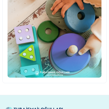
Online Terapi
Bulunduğunuz yerden güvenli ve düzenli
şekilde sürdürülebilen online seans desteği.
↗
Gelişimsel Değerlendirme
Çocukların gelişim alanlarının uzman